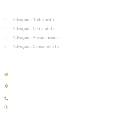
Áreas de Atuação
Advogado Trabalhista
Advogado Criminalista
Advogado Previdenciário
Advogado Consumerista
Endereço
C R Fernandes Advocacia
Av. Dr. Manoel Teles, 31 - Sala: 502 - Centro, Duque de
Caxias - RJ
21-97403-2893 / 21- 3491-3976
Segunda a sexta, das 09h às 18h