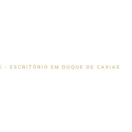
 - ESCRITÓRIO EM DUQUE DE CAXIAS
l com Estrutura e E
uque de Caxias
ndamente não apenas a lei, mas também o funcionamento das 
 presença ativa no foro de Duque de Caxias e na Baixada Flumi