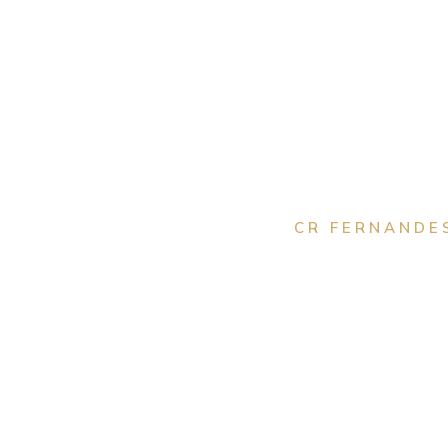
CR FERNANDES
Advocacia Crimina
em D
A defesa criminal exige um advogado que conheça profu
tribunais da região. O Dr. Rodrigo e sua equipe atuam com