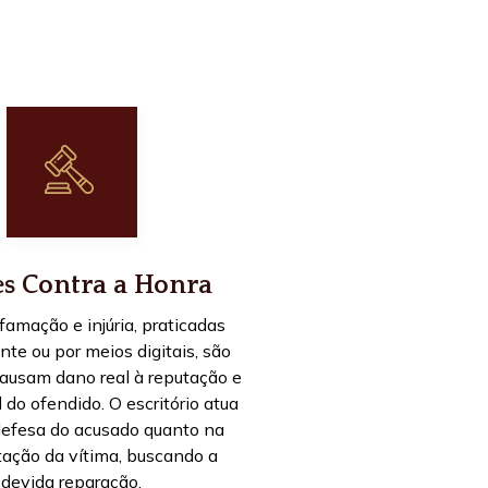
s Contra a Honra
ifamação e injúria, praticadas
te ou por meios digitais, são
causam dano real à reputação e
l do ofendido. O escritório atua
defesa do acusado quanto na
tação da vítima, buscando a
devida reparação.