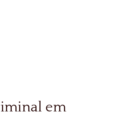
 cliente fique sem representação
riminal em