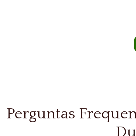
e
O escritório conta com uma equipe de advogados preparada
jur
Perguntas Frequen
Du