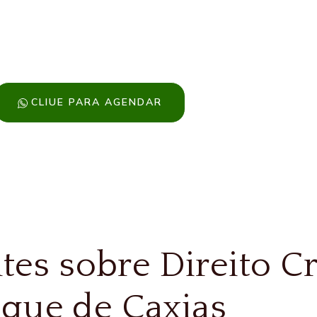
ficiência em cada etapa do processo.
 para atender situações de urgência, garantindo que nenhum
ídica no momento em que mais precisa.
CLIUE PARA AGENDAR
tes sobre Direito C
que de Caxias