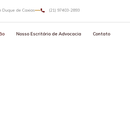
em Duque de Caxias
(21) 97403-2893
ão
Nosso Escritório de Advocacia
Contato
o Criminalista 
ue de Caxias