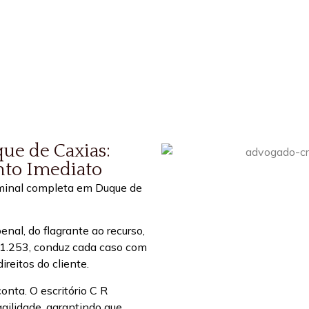
ue de Caxias:
nto Imediato
iminal completa em Duque de
nal, do flagrante ao recurso,
21.253, conduz cada caso com
reitos do cliente.
onta. O escritório C R
gilidade, garantindo que